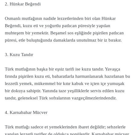
2. Hünkar Beğendi
Osmanlı mutfağının nadide lezzetlerinden biri olan Hünkar
Beğendi, kuzu eti ve yoğurtlu patlıcan püresiyle yapılan
muhteşem bir yemektir. Beşamel sos eşliğinde pişirilen patlıcan
püresi, etle buluştuğunda damaklarda unutulmaz bir iz bırakır.
3. Kuzu Tandır
Türk mutfağının başka bir eşsiz tarifi ise kuzu tandır. Yavaşça
fırında pişirilen kuzu eti, baharatlarla harmanlanarak hazırlanan bu
lezzetli yemek, mükemmel bir kıtır kabuk ve içten içe yumuşak
bir dokuya sahiptir. Yanında taze yeşilliklerle servis edilen kuzu
tandır, geleneksel Türk sofralarının vazgeçilmezlerindendir.
4. Karnabahar Mücver
Türk mutfağı sadece et yemeklerinden ibaret değildir; sebzelerle
yapılan lezzetli tarifler de oldukça popülerdir. Karnabahar mücver,