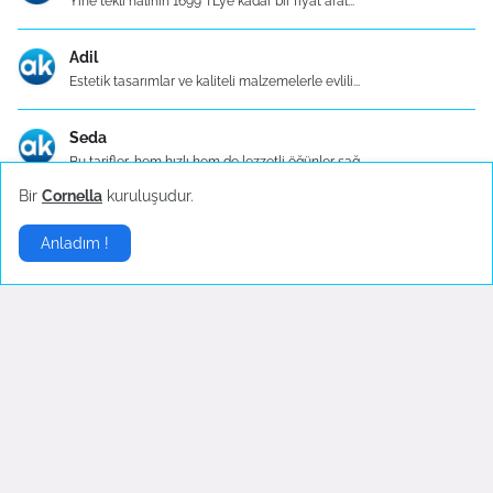
Yine tekli halinin 1699 TL’ye kadar bir fiyat aral...
Adil
Estetik tasarımlar ve kaliteli malzemelerle evlili...
Seda
Bu tarifler, hem hızlı hem de lezzetli öğünler sağ...
Bir
Cornella
kuruluşudur.
Zafer
Anladım !
Tavuk göğüslerini ızgarada pişirin. Fesleğenleri d...
Ayşe
Türk mutfağı, zengin tarihi ve çeşitliliğiyle düny...
Mücella
Uzak Doğu mutfağı, özellikle Japon, Çin ve Tayland...
Elif
Mutfak robotları da modern mutfaklarda vazgeçilmez...