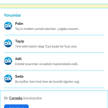
Yorumlar
Pelin
Taç'ın modern yemek takımları, çağdaş tasarım ...
Tayip
Yine tekli halinin 1699 TL’ye kadar bir fiyat aral...
Adil
Estetik tasarımlar ve kaliteli malzemelerle evlili...
Seda
Bu tarifler, hem hızlı hem de lezzetli öğünler sağ...
Zafer
Bir
Cornella
kuruluşudur.
Tavuk göğüslerini ızgarada pişirin. Fesleğenleri d...