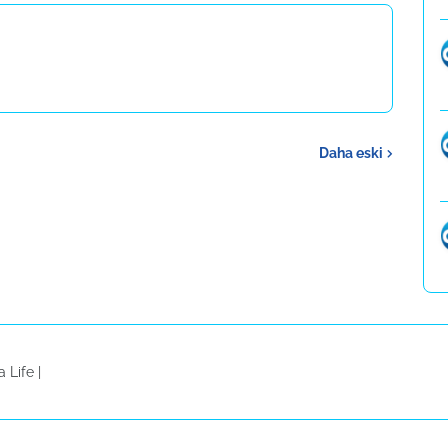
Daha eski
a Life
|