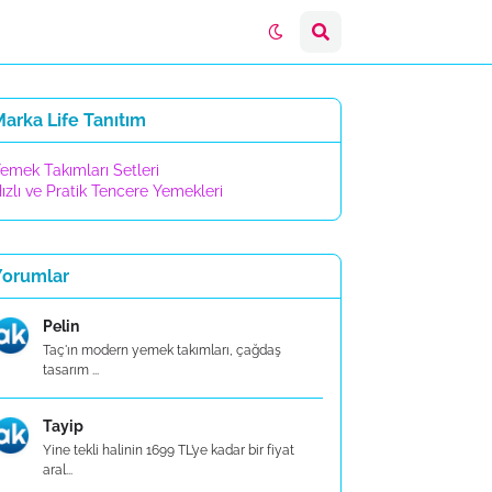
arka Life Tanıtım
emek Takımları Setleri
ızlı ve Pratik Tencere Yemekleri
Yorumlar
Pelin
Taç'ın modern yemek takımları, çağdaş
tasarım ...
Tayip
Yine tekli halinin 1699 TL’ye kadar bir fiyat
aral...