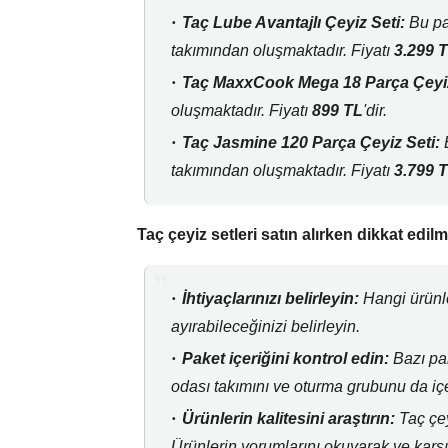
Taç Lube Avantajlı Çeyiz Seti:
Bu pa
takımından oluşmaktadır.
Fiyatı
3.299 
Taç MaxxCook Mega 18 Parça Çeyiz 
oluşmaktadır.
Fiyatı
899 TL
'dir.
Taç Jasmine 120 Parça Çeyiz Seti:
B
takımından oluşmaktadır.
Fiyatı
3.799 
Taç çeyiz setleri satın alırken dikkat edil
İhtiyaçlarınızı belirleyin:
Hangi ürünle
ayırabileceğinizi belirleyin.
Paket içeriğini kontrol edin:
Bazı pak
odası takımını ve oturma grubunu da içe
Ürünlerin kalitesini araştırın:
Taç çeyi
Ürünlerin yorumlarını okuyarak ve karşı