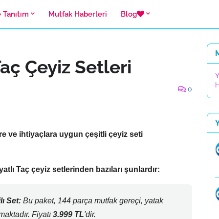
e Tanıtım
Mutfak Haberleri
Blog
M
aç Çeyiz Setleri
Y
H
0
re ve ihtiyaçlara uygun çeşitli çeyiz seti
tlı Taç çeyiz setlerinden bazıları şunlardır:
ı Set:
Bu paket,
144 parça mutfak gereçi,
yatak
maktadır.
Fiyatı
3.999 TL
'dir.