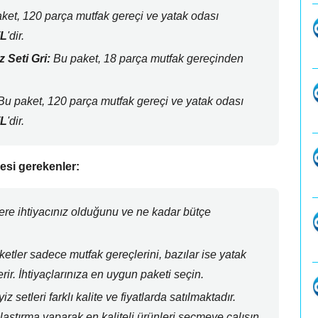
ket,
120 parça mutfak gereçi ve yatak odası
TL
'dir.
Seti Gri:
Bu paket,
18 parça mutfak gereçinden
u paket,
120 parça mutfak gereçi ve yatak odası
TL
'dir.
mesi gerekenler:
re ihtiyacınız olduğunu ve ne kadar bütçe
etler sadece mutfak gereçlerini,
bazılar ise yatak
rir.
İhtiyaçlarınıza en uygun paketi seçin.
z setleri farklı kalite ve fiyatlarda satılmaktadır.
laştırma yaparak en kaliteli ürünleri seçmeye çalışın.